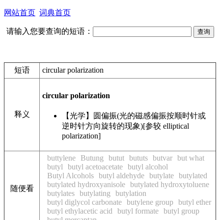
网站首页
词典首页
请输入您要查询的短语：
短语
circular polarization
circular polarization
释义
【光学】圆偏振(光的磁感偏振按顺时针或
逆时针方向旋转的现象)[参较 elliptical
polarization]
buttylene
Butung
butut
bututs
butvar
but what
butyl
butyl acetoacetate
butyl alcohol
Butyl Alcohols
butyl aldehyde
butylate
butylated
butylated hydroxyanisole
butylated hydroxytoluene
随便看
butylates
butylating
butylation
butyl diglycol carbonate
butylene group
butyl ether
butyl ethylacetic acid
butyl formate
butyl group
butyl mercaptan