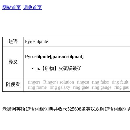
网站首页
词典首页
短语
Pyrostilpnite
Pyrostilpnite
[,pairəu'stilpnait]
释义
n.
【矿物】火硫锑银矿
ringers
Ringer's solution
ringest
ring false
ring fault
随便看
ring frame
ring galaxy
ring gate
ring gauge
ring gau
老街网英语短语词组词典共收录525608条英汉双解短语词