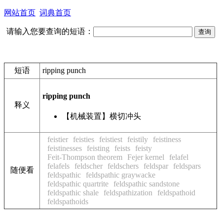
网站首页
词典首页
请输入您要查询的短语：
短语
ripping punch
ripping punch
释义
【机械装置】横切冲头
feistier
feisties
feistiest
feistily
feistiness
feistinesses
feisting
feists
feisty
Feit-Thompson theorem
Fejer kernel
felafel
felafels
feldscher
feldschers
feldspar
feldspars
随便看
feldspathic
feldspathic graywacke
feldspathic quartrite
feldspathic sandstone
feldspathic shale
feldspathization
feldspathoid
feldspathoids