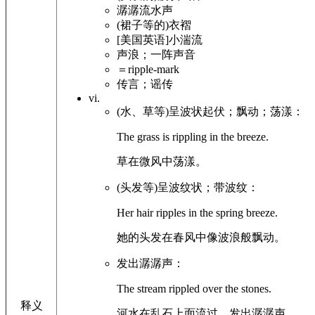
潺潺流水声
(裙子等的)衣褶
[美国英语]小湍流
声浪；一阵声音
＝ripple-mark
传言；谣传
vi.
(水、草等)呈波状起伏；飘动；荡漾：
The grass is rippling in the breeze.
草在微风中荡漾。
(头发等)呈波纹状；带波纹：
Her hair ripples in the spring breeze.
她的头发在春风中像波浪般飘动。
发出潺潺声：
The stream rippled over the stones.
释义
河水在乱石上面流过，发出潺潺声。