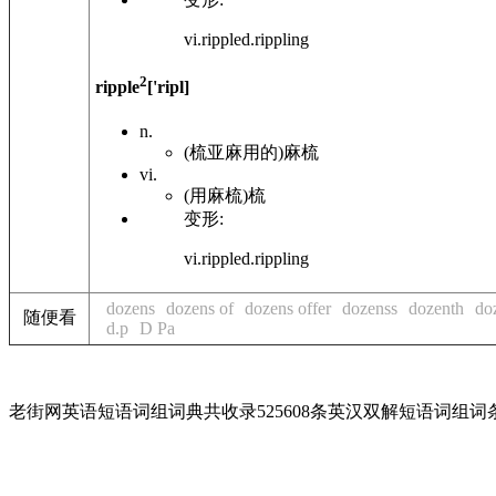
vi.rippled.rippling
2
ripple
['ripl]
n.
(梳亚麻用的)麻梳
vi.
(用麻梳)梳
变形:
vi.rippled.rippling
dozens
dozens of
dozens offer
dozenss
dozenth
do
随便看
d.p
D Pa
老街网英语短语词组词典共收录525608条英汉双解短语词