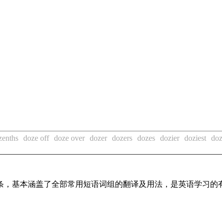
zenths
doze off
doze over
dozer
dozers
dozes
dozier
doziest
doz
组词条，基本涵盖了全部常用短语词组的翻译及用法，是英语学习的