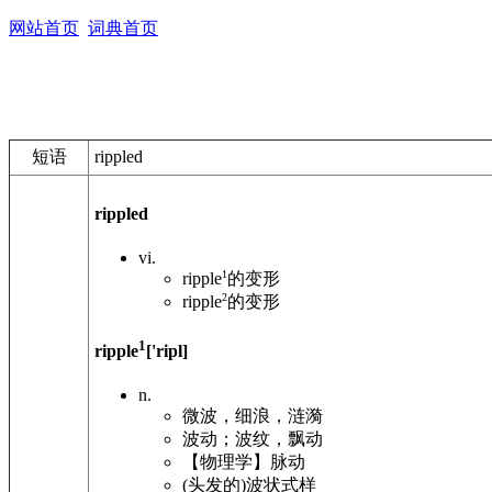
网站首页
词典首页
短语
rippled
rippled
vi.
1
ripple
的变形
2
ripple
的变形
1
ripple
['ripl]
n.
微波，细浪，涟漪
波动；波纹，飘动
【物理学】脉动
(头发的)波状式样