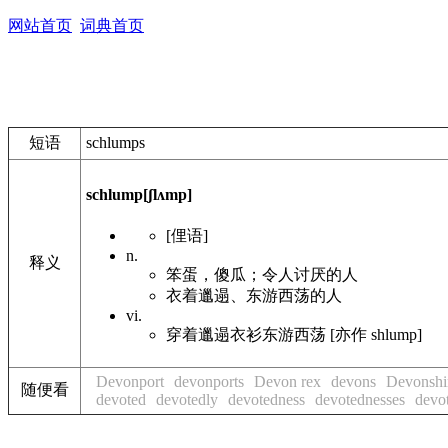
网站首页
词典首页
短语
schlumps
schlump
[ʃlʌmp]
[俚语]
n.
释义
笨蛋，傻瓜；令人讨厌的人
衣着邋遢、东游西荡的人
vi.
穿着邋遢衣衫东游西荡 [亦作 shlump]
Devonport
devonports
Devon rex
devons
Devonshi
随便看
devoted
devotedly
devotedness
devotednesses
devo