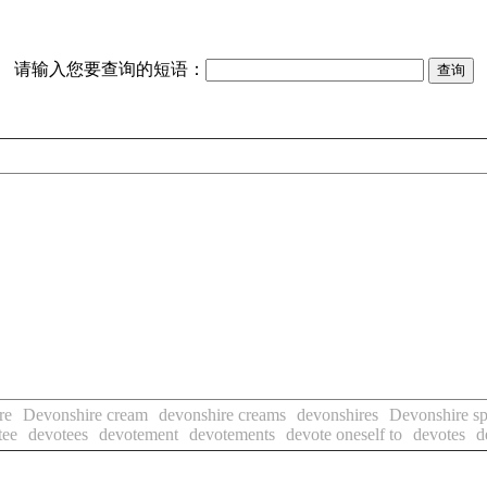
请输入您要查询的短语：
re
Devonshire cream
devonshire creams
devonshires
Devonshire sp
tee
devotees
devotement
devotements
devote oneself to
devotes
d