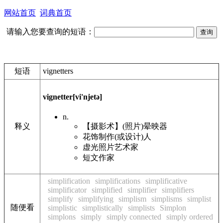
网站首页
词典首页
请输入您要查询的短语：
短语
vignetters
vignetter
[vi'njetə]
n.
【摄影术】(照片)晕映器
释义
花饰制作(或设计)人
虚光照片艺术家
短文作家
simplification
simplifications
simplificative
simplificator
simplified
simplifier
simplifiers
simplify
simplifying
simplism
simplisms
simplist
随便看
simplistic
simplistically
simplists
Simplon
simplons
simply
simply connected
simply ordered